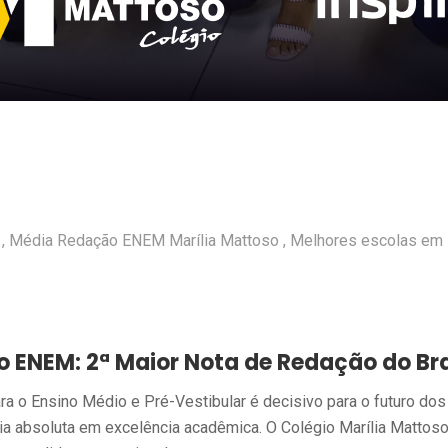
Média Redação ENEM Marília Mattoso
Melhores escolas em 
o ENEM: 2ª Maior Nota de Redação do Bras
a o Ensino Médio e Pré-Vestibular é decisivo para o futuro dos 
a absoluta em excelência acadêmica. O Colégio Marília Mattoso 