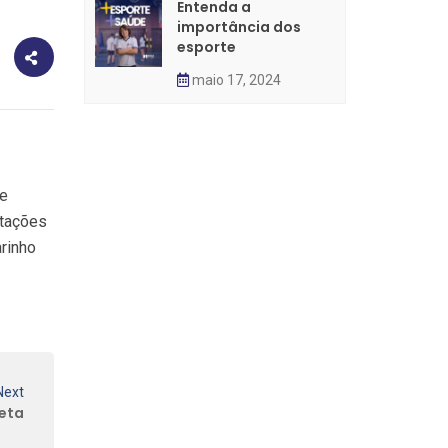
Entenda a
importância dos
esporte
maio 17, 2024
ue
ntações
rinho
Next
eta